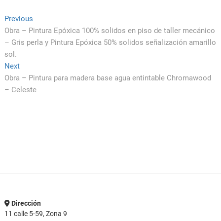
Navegación
Previous
Previous
post:
Obra – Pintura Epóxica 100% solidos en piso de taller mecánico
de
– Gris perla y Pintura Epóxica 50% solidos señalización amarillo
entradas
sol.
Next
Next
post:
Obra – Pintura para madera base agua entintable Chromawood
– Celeste
Dirección
11 calle 5-59, Zona 9