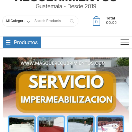
Search
Total
0
Q0.00
for
Productos