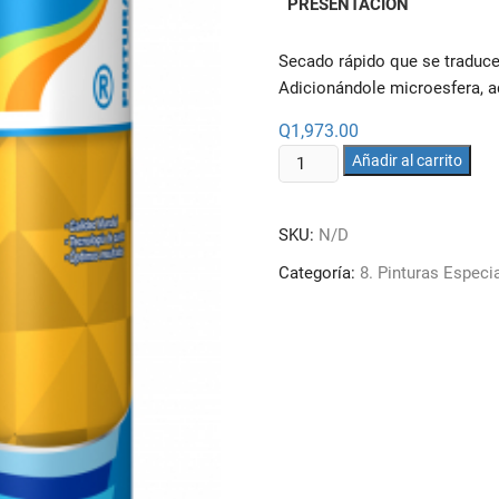
PRESENTACIÓN
desde
Q451.00
hasta
Q1,973.
Secado rápido que se traduce
Adicionándole microesfera, ad
Q
1,973.00
PINTURA
Añadir al carrito
TRÁFICO
cantidad
SKU:
N/D
Categoría:
8. Pinturas Especi