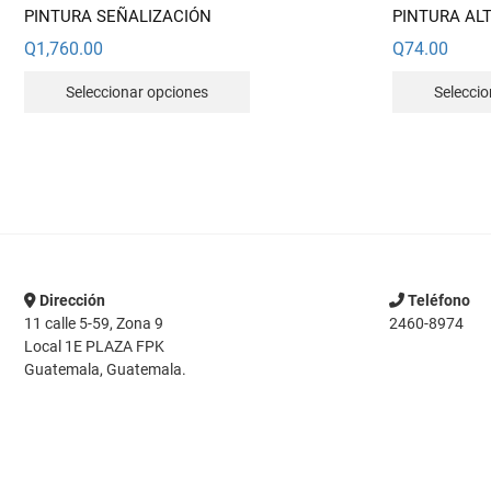
PINTURA SEÑALIZACIÓN
PINTURA AL
Q
1,760.00
Q
74.00
Este
Seleccionar opciones
Selecci
producto
tiene
múltiples
variantes.
Las
opciones
se
pueden
Dirección
Teléfono
elegir
11 calle 5-59, Zona 9
2460-8974
en
Local 1E PLAZA FPK
la
Guatemala, Guatemala.
página
de
producto