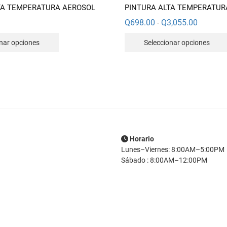
TA TEMPERATURA AEROSOL
PINTURA ALTA TEMPERATUR
Rango
Q
698.00
Q
3,055.00
-
de
Este
precios:
onar opciones
Seleccionar opciones
desde
producto
Q698.00
hasta
tiene
Q3,055.0
múltiples
variantes.
Las
opciones
se
pueden
Horario
elegir
Lunes–Viernes: 8:00AM–5:00PM
en
Sábado : 8:00AM–12:00PM
la
página
de
producto