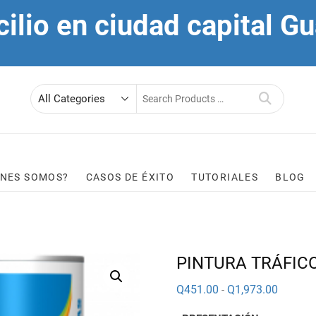
cilio en ciudad capital 
Search
for
ÉNES SOMOS?
CASOS DE ÉXITO
TUTORIALES
BLOG
PINTURA TRÁFIC
Rango
Q
451.00
Q
1,973.00
-
de
precios: