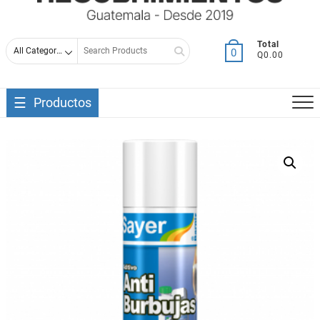
Search
Total
0
Q0.00
for
Productos