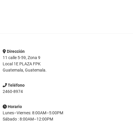
variantes.
v
Las
L
opciones
o
se
s
pueden
p
elegir
e
en
e
Dirección
la
l
11 calle 5-59, Zona 9
página
p
Local 1E PLAZA FPK
de
d
Guatemala, Guatemala.
producto
p
Teléfono
2460-8974
Horario
Lunes–Viernes: 8:00AM–5:00PM
Sábado : 8:00AM–12:00PM