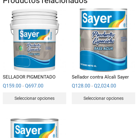
Productos relacionados
SELLADOR PIGMENTADO
Sellador contra Alcali Sayer
Rango
Rango
Q
159.00
Q
697.00
Q
128.00
Q
2,024.00
-
-
de
de
Este
E
precios:
precios:
Seleccionar opciones
Seleccionar opciones
desde
desde
producto
p
Q159.00
Q128.00
hasta
hasta
tiene
t
Q697.00
Q2,024.00
múltiples
m
variantes.
v
Las
L