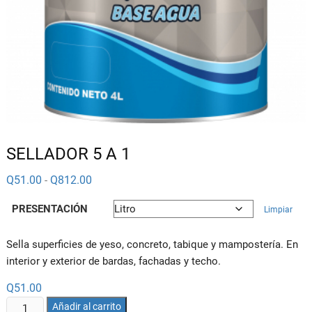
SELLADOR 5 A 1
Rango
Q
51.00
Q
812.00
-
de
precios:
PRESENTACIÓN
desde
Limpiar
Q51.00
hasta
Q812.00
Sella superficies de yeso, concreto, tabique y mampostería. En
interior y exterior de bardas, fachadas y techo.
Q
51.00
SELLADOR
Añadir al carrito