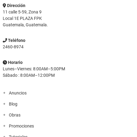
en
Dirección
la
11 calle 5-59, Zona 9
página
Local 1E PLAZA FPK
de
Guatemala, Guatemala.
producto
Teléfono
2460-8974
Horario
Lunes–Viernes: 8:00AM–5:00PM
Sábado : 8:00AM–12:00PM
Anuncios
Blog
Obras
Promociones