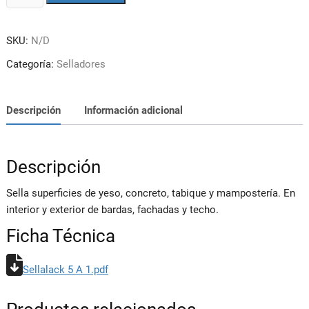
5
A
SKU:
N/D
1
cantidad
Categoría:
Selladores
Descripción
Información adicional
Descripción
Sella superficies de yeso, concreto, tabique y mampostería. En
interior y exterior de bardas, fachadas y techo.
Ficha Técnica
Sellalack 5 A 1.pdf