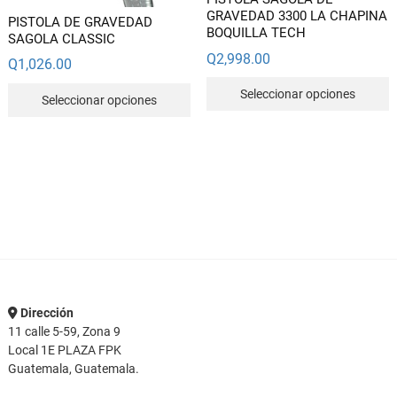
d
GRAVEDAD 3300 LA CHAPINA
PISTOLA DE GRAVEDAD
p
BOQUILLA TECH
SAGOLA CLASSIC
Q
2,998.00
Q
1,026.00
E
Este
Seleccionar opciones
Seleccionar opciones
p
producto
t
tiene
m
múltiples
v
variantes.
L
Las
o
opciones
s
se
p
pueden
e
elegir
e
en
Dirección
l
la
11 calle 5-59, Zona 9
p
página
Local 1E PLAZA FPK
d
de
Guatemala, Guatemala.
p
producto