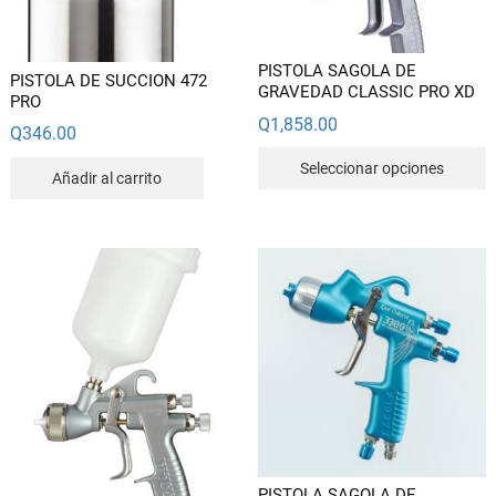
PISTOLA SAGOLA DE
PISTOLA DE SUCCION 472
GRAVEDAD CLASSIC PRO XD
PRO
Q
1,858.00
Q
346.00
E
Seleccionar opciones
Añadir al carrito
p
t
m
v
L
o
s
p
e
e
l
p
PISTOLA SAGOLA DE