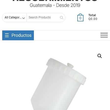
Search
Total
0
Q0.00
for
Productos