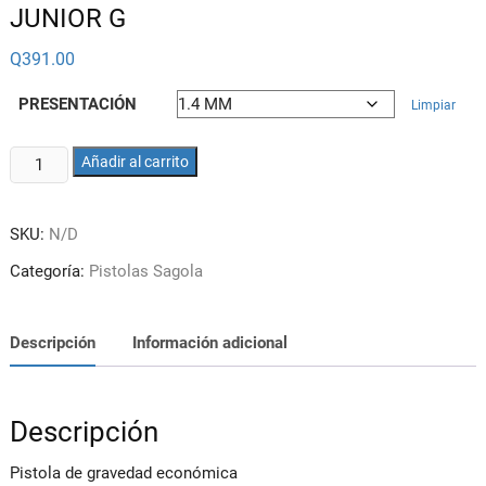
JUNIOR G
Q
391.00
PRESENTACIÓN
Limpiar
PISTOLA
Añadir al carrito
DE
GRAVEDAD
SKU:
N/D
SAGOLA
JUNIOR
Categoría:
Pistolas Sagola
G
cantidad
Descripción
Información adicional
Descripción
Pistola de gravedad económica