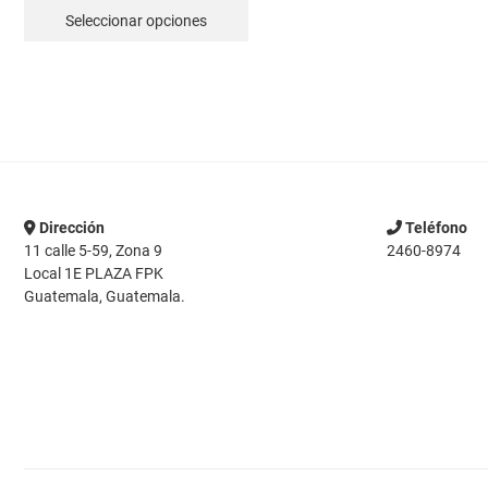
Este
Seleccionar opciones
producto
tiene
múltiples
variantes.
Las
opciones
se
pueden
Dirección
Teléfono
elegir
11 calle 5-59, Zona 9
2460-8974
en
Local 1E PLAZA FPK
la
Guatemala, Guatemala.
página
de
producto