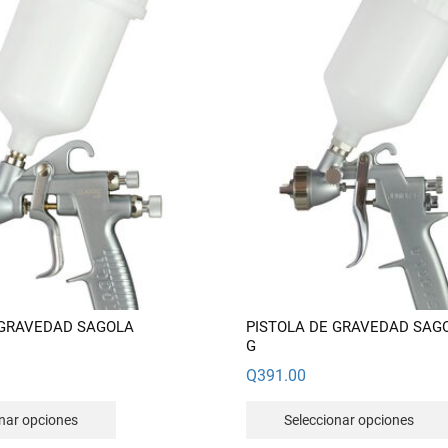
 GRAVEDAD SAGOLA
PISTOLA DE GRAVEDAD SAG
G
Q
391.00
Este
onar opciones
Seleccionar opciones
producto