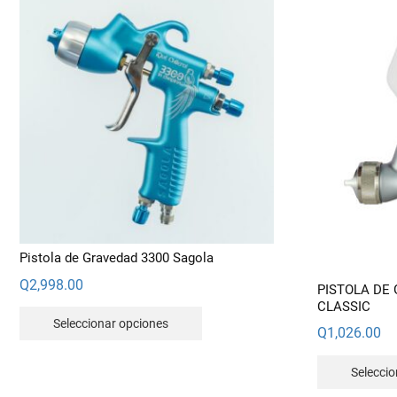
Pistola de Gravedad 3300 Sagola
Q
2,998.00
PISTOLA DE
CLASSIC
Este
Seleccionar opciones
Q
1,026.00
producto
tiene
Selecci
múltiples