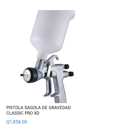
variantes.
Las
opciones
se
pueden
elegir
en
la
página
de
producto
PISTOLA SAGOLA DE GRAVEDAD
CLASSIC PRO XD
Q
1,858.00