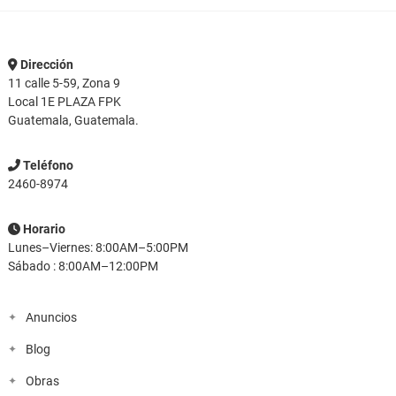
p
elegir
e
en
e
la
Dirección
l
página
11 calle 5-59, Zona 9
p
de
Local 1E PLAZA FPK
d
Guatemala, Guatemala.
producto
p
Teléfono
2460-8974
Horario
Lunes–Viernes: 8:00AM–5:00PM
Sábado : 8:00AM–12:00PM
Anuncios
Blog
Obras