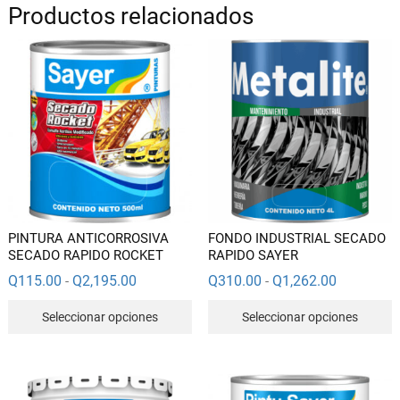
Productos relacionados
PINTURA ANTICORROSIVA
FONDO INDUSTRIAL SECADO
SECADO RAPIDO ROCKET
RAPIDO SAYER
Rango
Rango
Q
115.00
Q
2,195.00
Q
310.00
Q
1,262.00
-
-
de
de
Este
E
precios:
precios:
Seleccionar opciones
Seleccionar opciones
desde
desde
producto
p
Q115.00
Q310.00
hasta
hasta
tiene
t
Q2,195.00
Q1,262.00
múltiples
m
variantes.
v