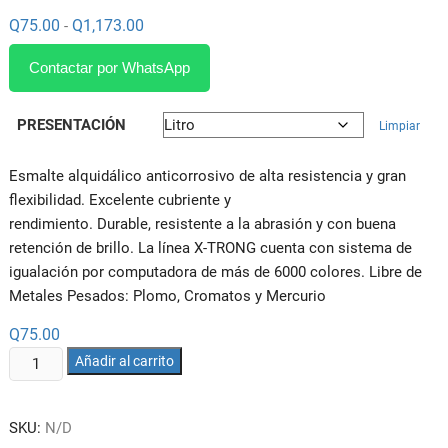
Rango
Q
75.00
Q
1,173.00
-
de
precios:
Contactar por WhatsApp
desde
Q75.00
hasta
Q1,173.00
PRESENTACIÓN
Limpiar
Esmalte alquidálico anticorrosivo de alta resistencia y gran
flexibilidad. Excelente cubriente y
rendimiento. Durable, resistente a la abrasión y con buena
retención de brillo. La línea X-TRONG cuenta con sistema de
igualación por computadora de más de 6000 colores. Libre de
Metales Pesados: Plomo, Cromatos y Mercurio
Q
75.00
PINTURA
Añadir al carrito
ANTICORROSIVA
X-
SKU:
N/D
TRONG