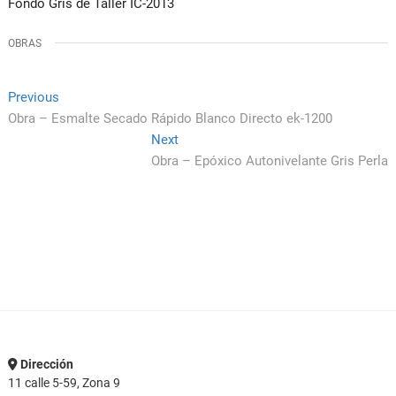
Fondo Gris de Taller IC-2013
OBRAS
Navegación
Previous
Previous
post:
Obra – Esmalte Secado Rápido Blanco Directo ek-1200
de
Next
Next
entradas
post:
Obra – Epóxico Autonivelante Gris Perla
Dirección
11 calle 5-59, Zona 9