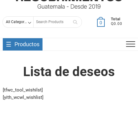
Search
Total
0
Q0.00
for
Productos
Lista de deseos
[tfwc_tool_wishilst]
[yith_wcwl_wishlist]